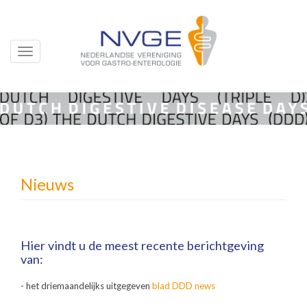
Toggle
navigation
Overslaan
en
naar
de
inhoud
gaan
Nieuws
Hier vindt u de meest recente berichtgeving
van:
- het driemaandelijks uitgegeven
blad DDD news