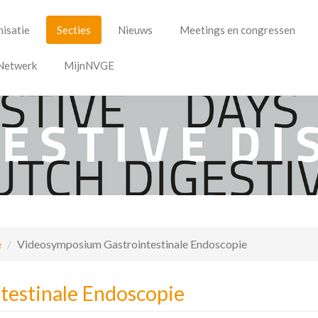
isatie
Secties
Nieuws
Meetings en congressen
Netwerk
MijnNVGE
e
Videosymposium Gastrointestinale Endoscopie
estinale Endoscopie