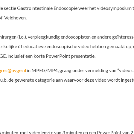
 de sectie Gastrointestinale Endoscopie weer het videosymposium t
f, Veldhoven.
 chirurgen (i.o.), verpleegkundig endoscopisten en andere geïnteres
pmerkelijke óf educatieve endoscopische video hebben gemaakt op,
VGE, inclusief een korte PowerPoint presentatie.
gres@nvge.nl
in MPEG/MP4, graag onder vermelding van “video c
u.b. de gewenste categorie aan waarvoor deze video wordt ingest
 5 minuten, met videolengte van 3 minuten en een PowerPoint van 2