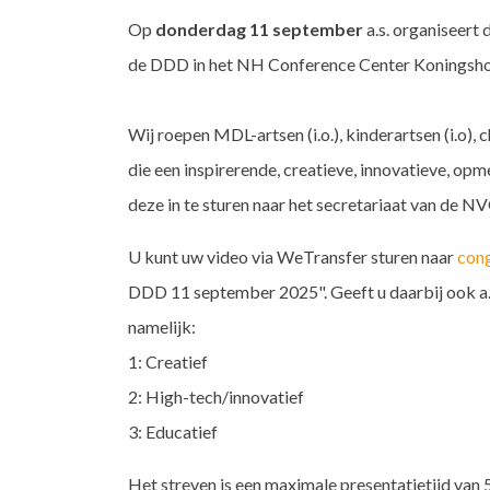
Op
donderdag 11 september
a.s. organiseert
de DDD in het NH Conference Center Koningsho
Wij roepen MDL-artsen (i.o.), kinderartsen (i.o),
die een inspirerende, creatieve, innovatieve, o
deze in te sturen naar het secretariaat van de N
U kunt uw video via WeTransfer sturen naar
con
DDD 11 september 2025". Geeft u daarbij ook a.
namelijk:
1: Creatief
2: High-tech/innovatief
3: Educatief
Het streven is een maximale presentatietijd van