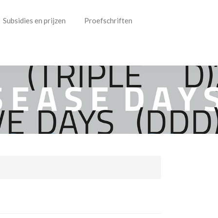
Subsidies en prijzen
Proefschriften