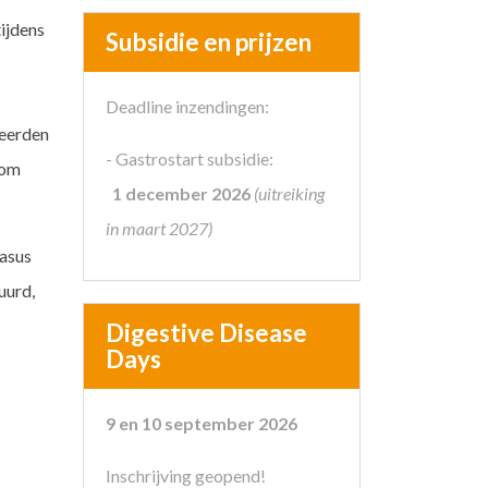
ijdens
Subsidie en prijzen
Deadline inzendingen:
seerden
- Gastrostart subsidie:
 om
1 december 2026
(uitreiking
in maart 2027)
asus
uurd,
Digestive Disease
Days
9 en 10 september 2026
Inschrijving geopend!