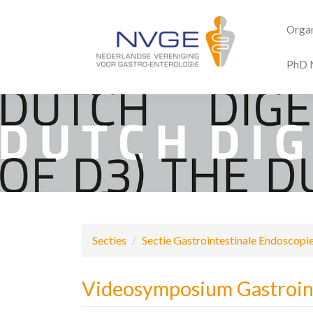
Organ
PhD 
Overslaan
en
naar
de
inhoud
gaan
Secties
Sectie Gastrointestinale Endoscopi
Videosymposium Gastroint