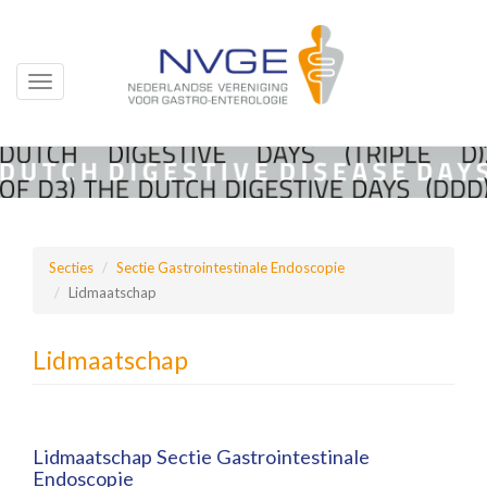
Toggle
navigation
Overslaan
en
naar
de
inhoud
Secties
Sectie Gastrointestinale Endoscopie
gaan
Lidmaatschap
Lidmaatschap
Lidmaatschap Sectie Gastrointestinale
Endoscopie