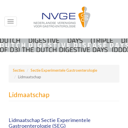
Toggle
navigation
Overslaan
en
naar
de
inhoud
Secties
Sectie Experimentele Gastroenterologie
gaan
Lidmaatschap
Lidmaatschap
Lidmaatschap Sectie Experimentele
Gastroenterologie (SEG)