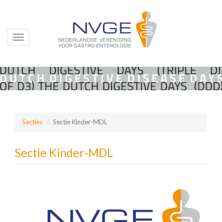
Toggle
navigation
Overslaan
en
naar
de
inhoud
Secties
Sectie Kinder-MDL
gaan
Sectie Kinder-MDL