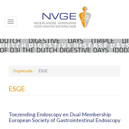
Toggle
navigation
Overslaan
en
naar
de
inhoud
Organisatie
ESGE
gaan
ESGE
Toezending Endoscopy en Dual Membership
European Society of Gastrointestinal Endoscopy