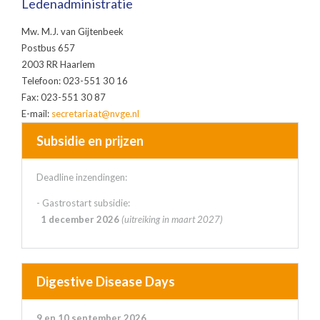
Ledenadministratie
Mw. M.J. van Gijtenbeek
Postbus 657
2003 RR Haarlem
Telefoon: 023-551 30 16
Fax: 023-551 30 87
E-mail:
secretariaat@nvge.nl
Subsidie en prijzen
Deadline inzendingen:
- Gastrostart subsidie:
1 december 2026
(uitreiking in maart 2027)
Digestive Disease Days
9 en 10 september 2026