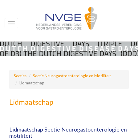
Toggle
navigation
Overslaan
en
naar
de
inhoud
Secties
Sectie Neurogastroenterologie en Motiliteit
gaan
Lidmaatschap
Lidmaatschap
Lidmaatschap Sectie Neurogastoenterologie en
motiliteit