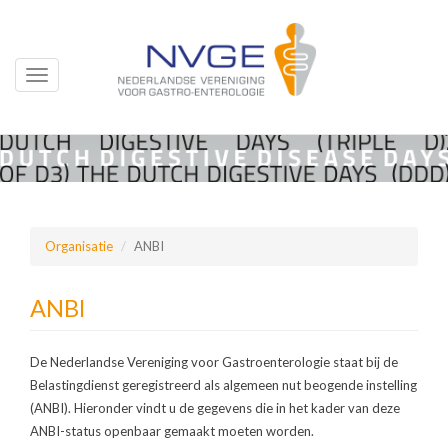
Toggle
navigation
Overslaan
en
naar
de
inhoud
Organisatie
ANBI
gaan
ANBI
De Nederlandse Vereniging voor Gastroenterologie staat bij de
Belastingdienst geregistreerd als algemeen nut beogende instelling
(ANBI). Hieronder vindt u de gegevens die in het kader van deze
ANBI-status openbaar gemaakt moeten worden.