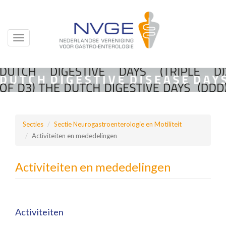
Toggle
navigation
Overslaan
en
naar
de
inhoud
Secties
Sectie Neurogastroenterologie en Motiliteit
gaan
Activiteiten en mededelingen
Activiteiten en mededelingen
Activiteiten