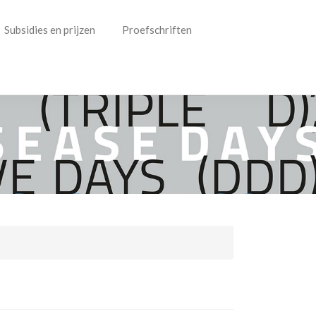
Subsidies en prijzen
Proefschriften