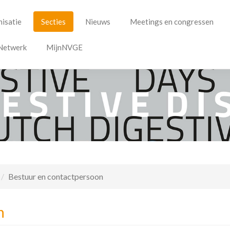
isatie
Secties
Nieuws
Meetings en congressen
Netwerk
MijnNVGE
Bestuur en contactpersoon
n