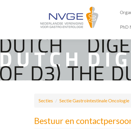
Organ
PhD 
Overslaan
en
naar
de
inhoud
gaan
Secties
Sectie Gastrointestinale Oncologie
Bestuur en contactpersoo