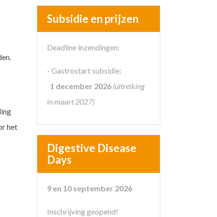
Subsidie en prijzen
Deadline inzendingen:
den.
- Gastrostart subsidie:
1 december 2026
(uitreiking
in maart 2027)
ling
or het
Digestive Disease
Days
9 en 10 september 2026
Inschrijving geopend!