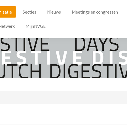
isatie
Secties
Nieuws
Meetings en congressen
Netwerk
MijnNVGE