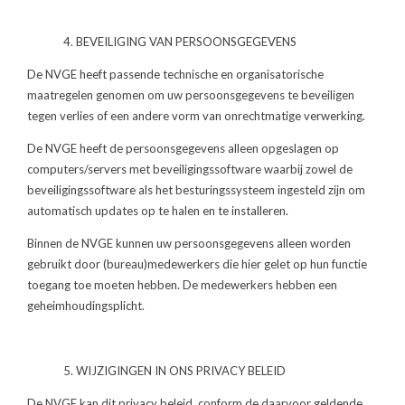
4. BEVEILIGING VAN PERSOONSGEGEVENS
De NVGE heeft passende technische en organisatorische
maatregelen genomen om uw persoons­gegevens te beveiligen
tegen verlies of een andere vorm van onrechtmatige verwerking.
De NVGE heeft de persoonsgegevens alleen opgeslagen op
computers/servers met beveiligingssoftware waarbij zowel de
beveiligingssoftware als het besturingssysteem ingesteld zijn om
automatisch updates op te halen en te installeren.
Binnen de NVGE kunnen uw persoonsgegevens alleen worden
gebruikt door (bureau)medewerkers die hier gelet op hun functie
toegang toe moeten hebben. De medewerkers hebben een
geheimhoudings­plicht.
5. WIJZIGINGEN IN ONS PRIVACY BELEID
De NVGE kan dit privacy beleid, conform de daarvoor geldende