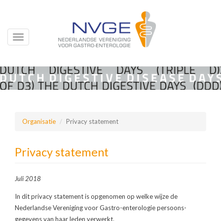
Toggle
navigation
Overslaan
en
naar
de
inhoud
Organisatie
Privacy statement
gaan
Privacy statement
Juli 2018
In dit privacy statement is opgenomen op welke wijze de
Nederlandse Vereniging voor Gastro-enterologie persoons­
gegevens van haar leden verwerkt.