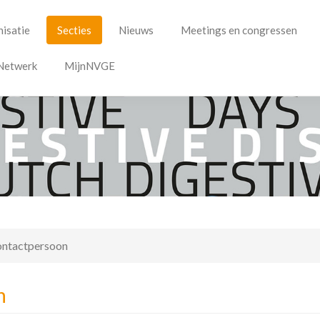
isatie
Secties
Nieuws
Meetings en congressen
Netwerk
MijnNVGE
ontactpersoon
n