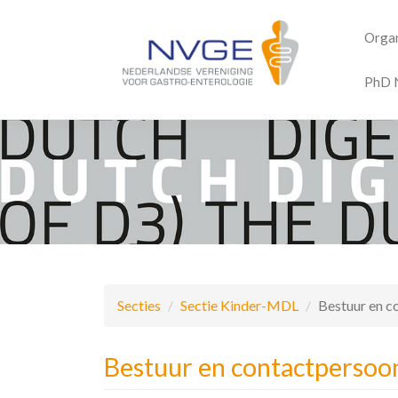
Organ
PhD 
Overslaan
en
naar
de
inhoud
gaan
Secties
Sectie Kinder-MDL
Bestuur en c
Bestuur en contactpersoo