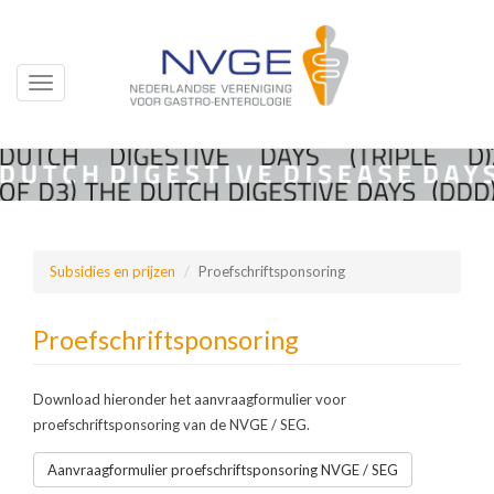
Toggle
navigation
Overslaan
en
naar
de
inhoud
Subsidies en prijzen
Proefschriftsponsoring
gaan
Proefschriftsponsoring
Download hieronder het aanvraagformulier voor
proefschriftsponsoring van de NVGE / SEG.
Aanvraagformulier proefschriftsponsoring NVGE / SEG