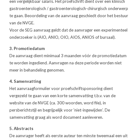
een vergelijkbaar salaris. Het proefschrift dient over een klinisch
gastroenterologisch / gastroenterologisch-chirurgisch onderwerp
te gaan. Beoordeling van de aanvraag geschiedt door het bestuur
van de NVGE.
Voor de SEG aanvraag geldt dat de aanvrager een experimenteel
onderzoeker is (AIO, ANIO, OIO, AIOS, ANIOS of bursaal).
3. Promotiedatum
De aanvraag dient minimaal 3 maanden vóór de promotiedatum
te worden ingediend. Aanvragen na deze periode worden niet
meer in behandeling genomen.
4. Samenvatting
Het aanvraagformulier voor proefschriftsponsoring dient
vergezeld te gaan van een korte samenvatting t.b.v. van de
website van de NVGE (ca. 300 woorden, word file), in
persberichtstijl en begrijpelijk voor 'niet-inge­wijden’. De
samenvatting graag als word document aanleveren.
5. Abstracts
De aanvrager heeft als eerste auteur ten minste tweemaal een uit